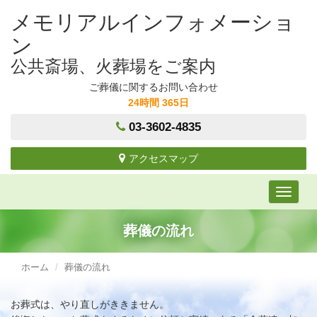
メモリアルインフォメーショ
ン
公共斎場、火葬場をご案内
ご葬儀に関するお問い合わせ
24時間 365日
03-3602-4835
アクセスマップ
ナ
ビ
ゲ
葬儀の流れ
ー
シ
ホーム
葬儀の流れ
ョ
ン
お葬式は、やり直しがききません。