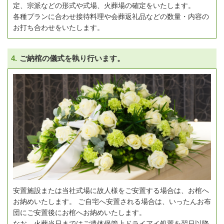
定、宗派などの形式や式場、火葬場の確定をいたします。
各種プランに合わせ接待料理や会葬返礼品などの数量・内容の
お打ち合わせをいたします。
4.
ご納棺の儀式を執り行います。
安置施設または当社式場に故人様をご安置する場合は、お棺へ
お納めいたします。
ご自宅へ安置される場合は、いったんお布
団にご安置後にお棺へお納めいたします。
なお、火葬当日まではご遺体保管上ドライアイ処置を翌日以降